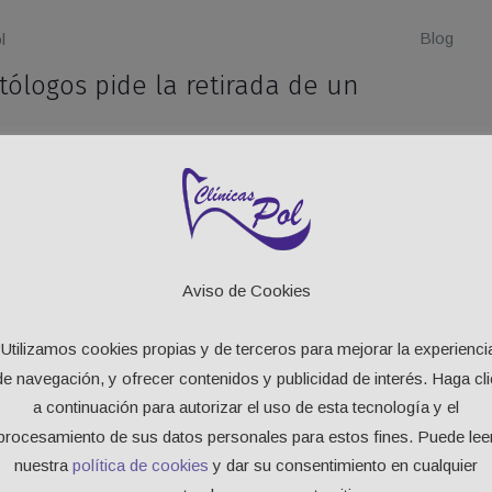
Blog
l
tólogos pide la retirada de un
a Sanidad que retire un set de pulido que comercializa LIDL
u web.
uena idea comprar productos de uso exclusivo odontológico
sa como LIDL comercialice un producto que claramente está
Aviso de Cookies
ías y Uso Racional de los Medicamentos y Productos
eocupante.
“Utilizamos cookies propias y de terceros para mejorar la experienci
de navegación, y ofrecer contenidos y publicidad de interés. Haga cli
iesgo que se comete al comprar un producto de uso
a continuación para autorizar el uso de esta tecnología y el
rvisión profesional además, la calidad de estos productos
procesamiento de sus datos personales para estos fines. Puede lee
astante discutible, es un riesgo doble que nadie debería correr.
nuestra
política de cookies
y dar su consentimiento en cualquier
ces de manera rutinaria apenas afectará a tu vida, pero si las