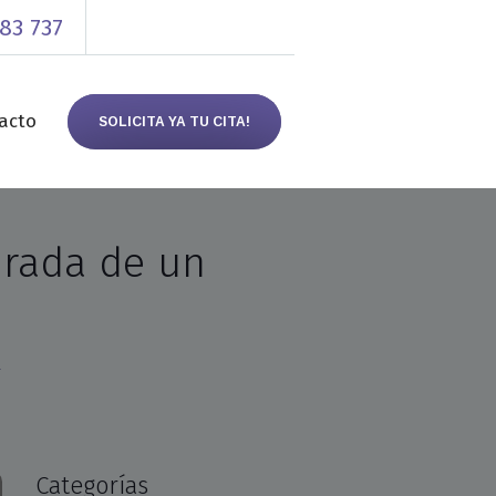
83 737
acto
SOLICITA YA TU CITA!
irada de un
L
Categorías