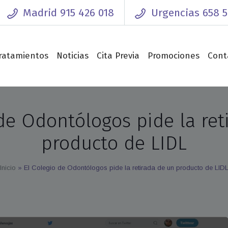
Madrid 915 426 018
Urgencias 658 5
0 a 20:00
ratamientos
Noticias
Cita Previa
Promociones
Cont
 de Odontólogos pide la ret
producto de LIDL
Inicio
»
El Colegio de Odontólogos pide la retirada de un producto de LID