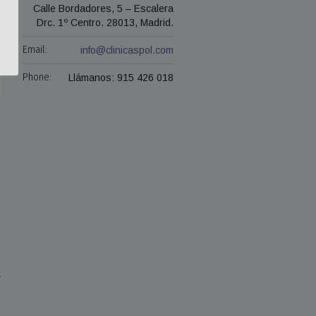
Calle Bordadores, 5 – Escalera
Drc. 1º Centro. 28013, Madrid.
Email:
info@clinicaspol.com
Phone:
Llámanos: 915 426 018