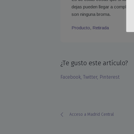
dejas pueden llegar a complica
son ninguna broma.
Producto
,
Retirada
¿Te gusto este artículo?
Facebook
Twitter
Pinterest
Acceso a Madrid Central