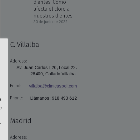
dientes. Cómo
afecta el cloro a
nuestros dientes.
30 de junio de 2022
C. Villalba
Address:
Av. Juan Carlos I 20, Local 22.
28400, Collado Villalba.
Email:
villalba@clinicaspol.com
Phone:
Llámanos: 918 493 612
a
c
Madrid
r
Address: