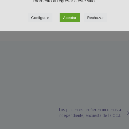
momento al regresar a este sitio.
rte mucho la existencia, las enfermedades periodonciales no
Configurar
Aceptar
Rechazar
1
Los pacientes prefieren un dentista
independiente, encuesta de la OCU.