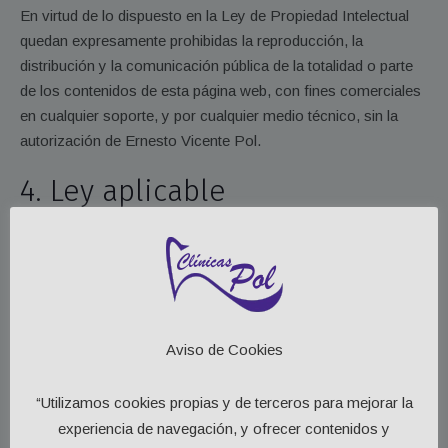
En virtud de lo dispuesto en la Ley de Propiedad Intelectual
quedan expresamente prohibidas la reproducción, la
distribución y la comunicación pública de la totalidad o parte
de los contenidos de esta página web, con fines comerciales
en cualquier soporte, y por cualquier medio técnico, sin la
autorización de Ernesto Vicente Pol.
4. Ley aplicable
Ernesto Vicente Pol CIF/NIF 02898441G se reserva la
facultad de presentar las acciones civiles o penales que
considere necesaria por la utilización indebida del sitio Web y
contenidos, o por el incumplimiento de las presentes
condiciones.
Aviso de Cookies
La relación entre el usuario y Ernesto Vicente Pol.
“Utilizamos cookies propias y de terceros para mejorar la
CIF/NIF 02898441G se regirá por la normativa vigente y de
experiencia de navegación, y ofrecer contenidos y
aplicación en el territorio nacional. De surgir cualquier