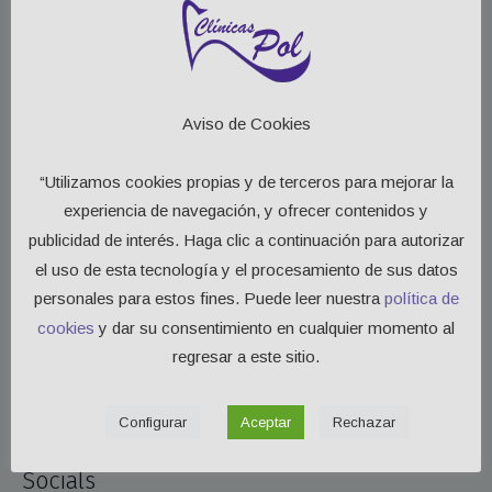
endodoncista y odontólogo general.
Aviso de Cookies
Detalles
“Utilizamos cookies propias y de terceros para mejorar la
Me gustas:
1
experiencia de navegación, y ofrecer contenidos y
publicidad de interés. Haga clic a continuación para autorizar
Madrid:
C/ Bordadores, 5 - Esc. Dcha, 1ºC
el uso de esta tecnología y el procesamiento de sus datos
Collado Villalba:
CC El Zoco Local 22
personales para estos fines. Puede leer nuestra
política de
cookies
y dar su consentimiento en cualquier momento al
Teléfono:
915 426 018 (Madrid) / 918 493 612 (C. Villalba)
regresar a este sitio.
Email:
Envíanos un mensaje
Categorías:
Odontología
Configurar
Aceptar
Rechazar
Socials