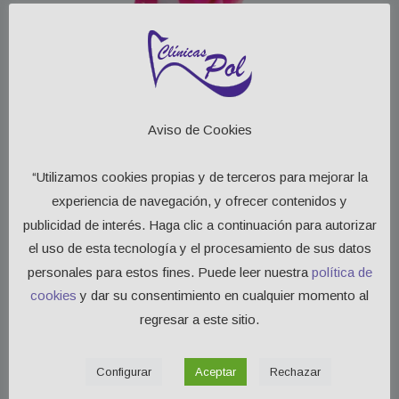
Profiles
Dra. Marta Rodríguez
Martínez
Aviso de Cookies
Odontólogo Colegiado nº 28015126.
“Utilizamos cookies propias y de terceros para mejorar la
Ortodoncia convencional, ortodoncia invisible, ortodoncia
experiencia de navegación, y ofrecer contenidos y
interceptiva y funcional y rehabilitación neuro-oclusal.
publicidad de interés. Haga clic a continuación para autorizar
el uso de esta tecnología y el procesamiento de sus datos
personales para estos fines. Puede leer nuestra
política de
cookies
y dar su consentimiento en cualquier momento al
regresar a este sitio.
Configurar
Aceptar
Rechazar