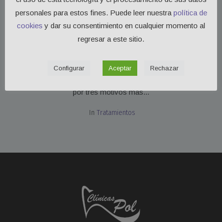
Service
personales para estos fines. Puede leer nuestra
política de
Ortodoncia
cookies
y dar su consentimiento en cualquier momento al
regresar a este sitio.
¿Para qué sirve unos dientes sanos y bien alineados?
Aparte de hacerte más atractivo y tener una bonita sonrisa, la
Configurar
Aceptar
Rechazar
ortodoncia se encarga de corregir la posición de los dientes
por tres motivos más...
In
Tratamientos