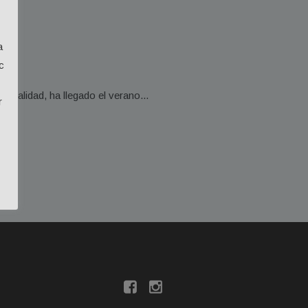
a
c
 realidad, ha llegado el verano...
r