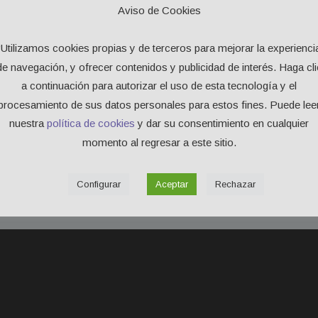
Aviso de Cookies
Entrada
“Utilizamos cookies propias y de terceros para mejorar la experienci
Alerta de alineadores
de navegación, y ofrecer contenidos y publicidad de interés. Haga cli
a continuación para autorizar el uso de esta tecnología y el
El verano ya está aquí, y no, no es un eslogan comercial pero es una
procesamiento de sus datos personales para estos fines. Puede lee
nuestra
política de cookies
y dar su consentimiento en cualquier
28 de octubre de 2022
administrador-polcom
In
Blog
momento al regresar a este sitio.
Configurar
Aceptar
Rechazar