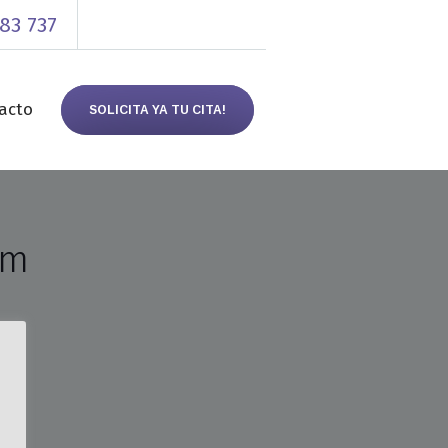
83 737
acto
SOLICITA YA TU CITA!
om