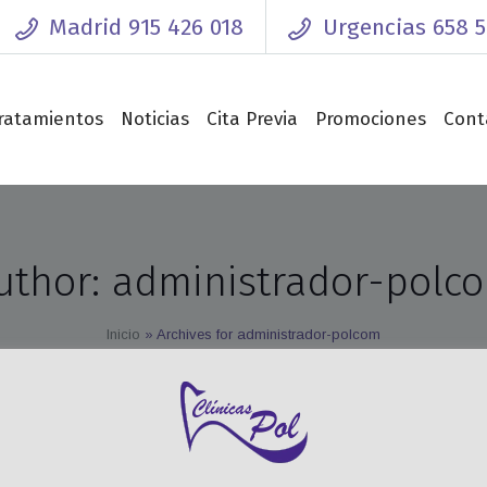
Madrid 915 426 018
Urgencias 658 5
0 a 20:00
ratamientos
Noticias
Cita Previa
Promociones
Cont
uthor:
administrador-polc
Inicio
»
Archives for administrador-polcom